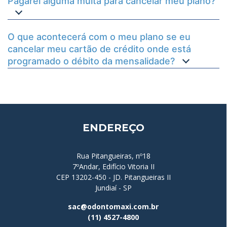
Pagarei alguma multa para cancelar meu plano?
O que acontecerá com o meu plano se eu
cancelar meu cartão de crédito onde está
programado o débito da mensalidade?
ENDEREÇO
Rua Pitangueiras, nº18
7ºAndar, Edifício Vitoria II
CEP 13202-450 - JD. Pitangueiras II
Jundiaí - SP
sac@odontomaxi.com.br
(11) 4527-4800