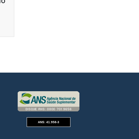
do
ANS: 41.958-3