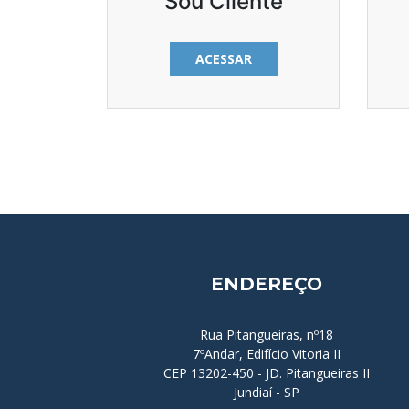
Sou Cliente
ACESSAR
ENDEREÇO
Rua Pitangueiras, nº18
7ºAndar, Edifício Vitoria II
CEP 13202-450 - JD. Pitangueiras II
Jundiaí - SP