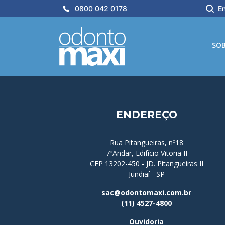
0800 042 0178
En
SO
ENDEREÇO
Rua Pitangueiras, nº18
7ºAndar, Edifício Vitoria II
CEP 13202-450 - JD. Pitangueiras II
Jundiaí - SP
sac@odontomaxi.com.br
(11) 4527-4800
Ouvidoria