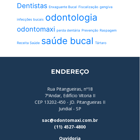
Dentistas
Enxaguante Bucal
Fiscalização
gengiva
odontologia
infecções bucais
odontomaxi
perda dentária
Prevenção
Raspagem
saúde bucal
Receita Saúde
Tártaro
ENDEREÇO
Rua Pitangueiras, nº18
7ºAndar, Edifício Vitoria II
CEP 13202-450 - JD. Pitangueiras II
Jundiaí - SP
sac@odontomaxi.com.br
(11) 4527-4800
Ouvidoria