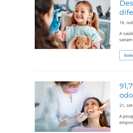
Des
dif
16, ou
A saúd
variam
Saib
91,
odo
21, se
A pesq
empres