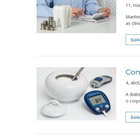
11, ma
Manter
as clí
Saib
Com
4, abri
A diab
o corp
Saib