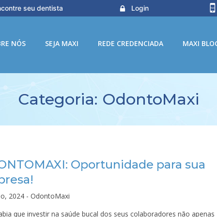
contre seu dentista
Login
BRE NÓS
SEJA MAXI
REDE CREDENCIADA
MAXI BLO
Categoria:
OdontoMaxi
NTOMAXI: Oportunidade para sua
resa!
lho, 2024 - OdontoMaxi
abia que investir na saúde bucal dos seus colaboradores não apenas