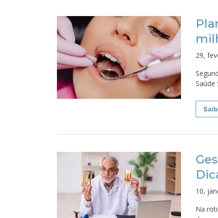
Pla
mil
29, fev
Segund
Saúde 
Saib
Ges
Dic
10, jan
Na rot