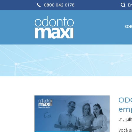
0800 042 0178
En
SO
ODO
emp
31, ju
Você s