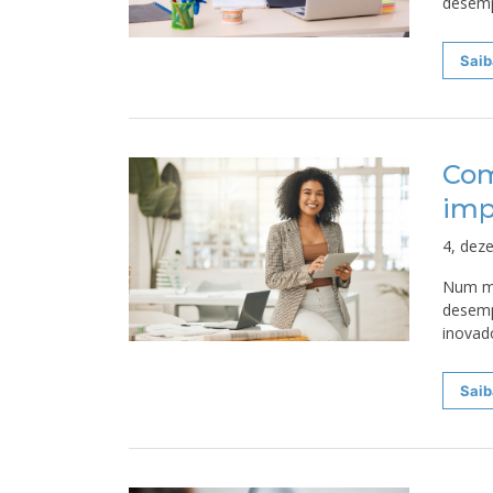
desemp
Saib
Com
imp
4, dez
Num mu
desemp
inovad
Saib