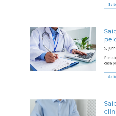
Saib
Sai
pelo
5, jun
Possui
casa p
Saib
Sai
clí