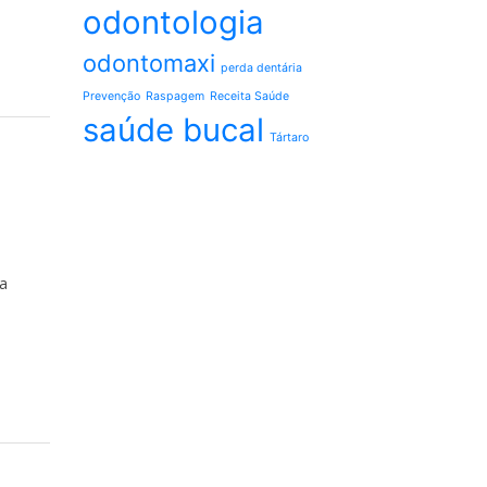
odontologia
odontomaxi
perda dentária
Prevenção
Raspagem
Receita Saúde
saúde bucal
Tártaro
a