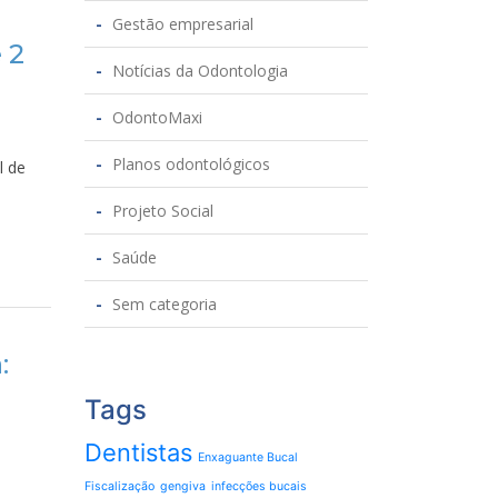
Gestão empresarial
 2
Notícias da Odontologia
OdontoMaxi
Planos odontológicos
l de
Projeto Social
Saúde
Sem categoria
:
Tags
Dentistas
Enxaguante Bucal
Fiscalização
gengiva
infecções bucais