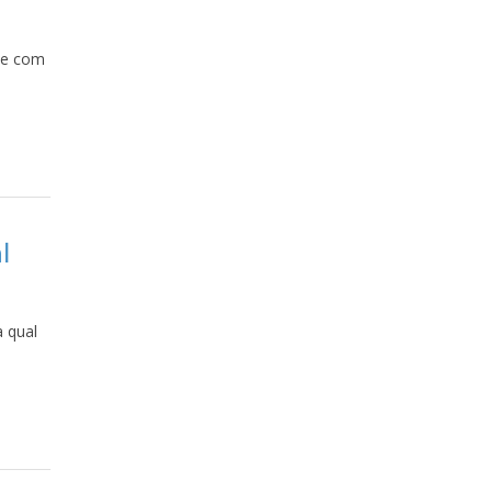
, e com
l
 qual