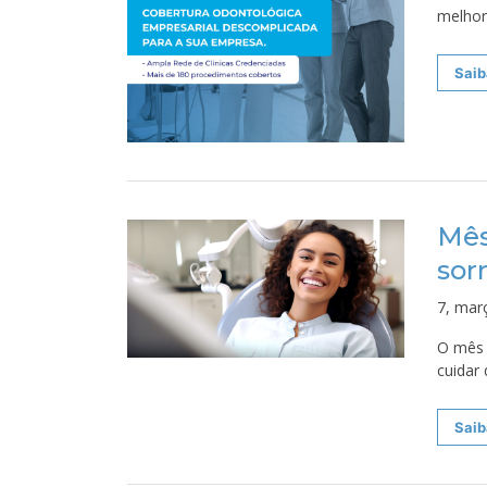
melhor
Saib
Mês
sor
7, mar
O mês 
cuidar
Saib