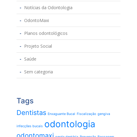
Notícias da Odontologia
OdontoMaxi
Planos odontológicos
Projeto Social
Saúde
Sem categoria
Tags
Dentistas
Enxaguante Bucal
Fiscalização
gengiva
odontologia
infecções bucais
odontomaxi
perda dentária
Prevenção
Raspagem