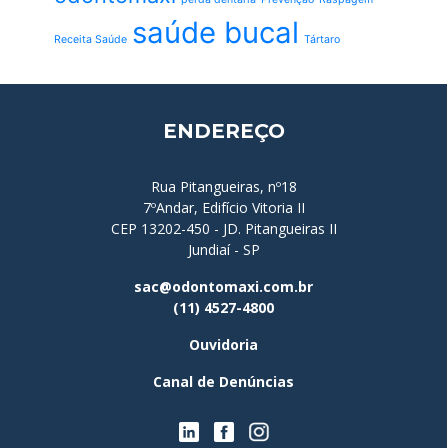
saúde bucal
Receita Saúde
Tártaro
ENDEREÇO
Rua Pitangueiras, nº18
7ºAndar, Edifício Vitoria II
CEP 13202-450 - JD. Pitangueiras II
Jundiaí - SP
sac@odontomaxi.com.br
(11) 4527-4800
Ouvidoria
Canal de Denúncias