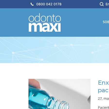
0800 042 0178
En
SO
Enx
pac
27, ma
Pacien