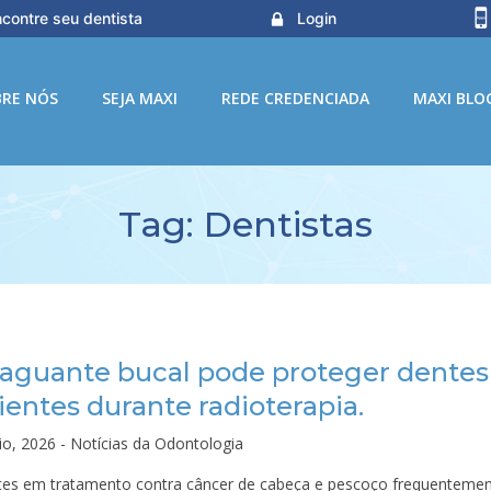
contre seu dentista
Login
BRE NÓS
SEJA MAXI
REDE CREDENCIADA
MAXI BLO
Tag:
Dentistas
aguante bucal pode proteger dentes
ientes durante radioterapia.
io, 2026 - Notícias da Odontologia
tes em tratamento contra câncer de cabeça e pescoço frequenteme