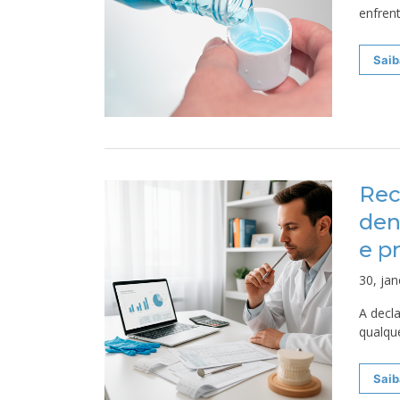
enfren
Saib
Rec
den
e p
30, jan
A decl
qualque
Saib