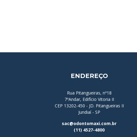
ENDEREÇO
Rua Pitangueiras, nº18
7ºAndar, Edifício Vitoria II
CEP 13202-450 - JD. Pitangueiras II
Jundiaí - SP
sac@odontomaxi.com.br
(11) 4527-4800