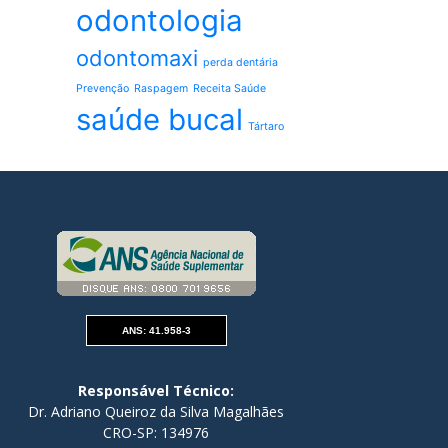
odontologia
odontomaxi
perda dentária
Prevenção
Raspagem
Receita Saúde
saúde bucal
Tártaro
ANS: 41.958-3
Responsável Técnico:
Dr. Adriano Queiroz da Silva Magalhães
CRO-SP: 134976