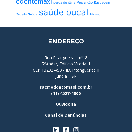
odontomaxi
perda dentária
Prevenção
Raspagem
saúde bucal
Receita Saúde
Tártaro
ENDEREÇO
Rua Pitangueiras, nº18
7ºAndar, Edifício Vitoria II
CEP 13202-450 - JD. Pitangueiras II
Jundiaí - SP
sac@odontomaxi.com.br
(11) 4527-4800
Ouvidoria
Canal de Denúncias