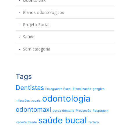
OdontoMaxi
Planos odontológicos
Projeto Social
Saúde
Sem categoria
Tags
Dentistas
Enxaguante Bucal
Fiscalização
gengiva
odontologia
infecções bucais
odontomaxi
perda dentária
Prevenção
Raspagem
saúde bucal
Receita Saúde
Tártaro