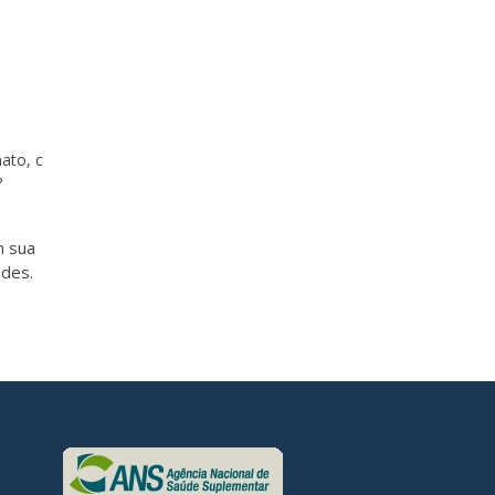
ato, c
?
m sua
udes.