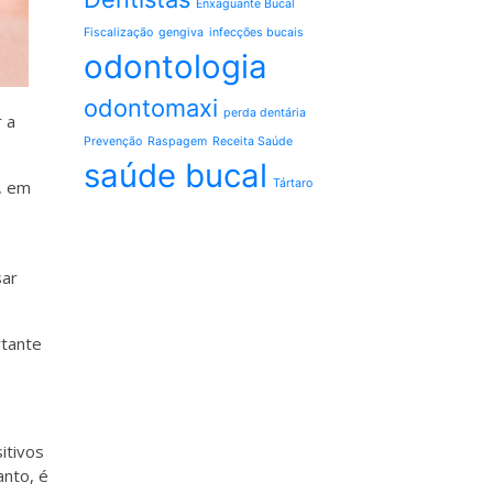
Enxaguante Bucal
Fiscalização
gengiva
infecções bucais
odontologia
odontomaxi
perda dentária
 a
Prevenção
Raspagem
Receita Saúde
saúde bucal
Tártaro
, em
sar
rtante
itivos
anto, é