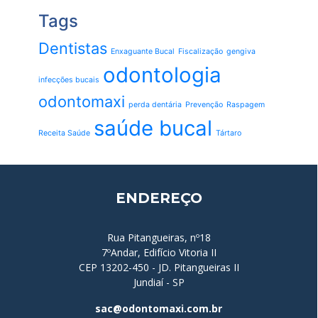
Tags
Dentistas
Enxaguante Bucal
Fiscalização
gengiva
odontologia
infecções bucais
odontomaxi
perda dentária
Prevenção
Raspagem
saúde bucal
Receita Saúde
Tártaro
ENDEREÇO
Rua Pitangueiras, nº18
7ºAndar, Edifício Vitoria II
CEP 13202-450 - JD. Pitangueiras II
Jundiaí - SP
sac@odontomaxi.com.br