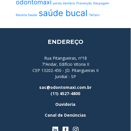
odontomaxi
perda dentária
Prevenção
Raspagem
saúde bucal
Receita Saúde
Tártaro
ENDEREÇO
Rua Pitangueiras, nº18
7ºAndar, Edifício Vitoria II
CEP 13202-450 - JD. Pitangueiras II
Jundiaí - SP
sac@odontomaxi.com.br
(11) 4527-4800
Ouvidoria
Canal de Denúncias