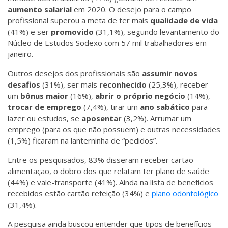
aumento salarial
em 2020. O desejo para o campo
profissional superou a meta de ter mais
qualidade de vida
(41%) e ser
promovido
(31,1%), segundo levantamento do
Núcleo de Estudos Sodexo com 57 mil trabalhadores em
janeiro.
Outros desejos dos profissionais são
assumir novos
desafios
(31%), ser mais
reconhecido
(25,3%), receber
um
bônus maior
(16%),
abrir o próprio negócio
(14%),
trocar de emprego
(7,4%), tirar um
ano sabático
para
lazer ou estudos, se
aposentar
(3,2%). Arrumar um
emprego (para os que não possuem) e outras necessidades
(1,5%) ficaram na lanterninha de “pedidos”.
Entre os pesquisados, 83% disseram receber cartão
alimentação, o dobro dos que relatam ter plano de saúde
(44%) e vale-transporte (41%). Ainda na lista de benefícios
recebidos estão cartão refeição (34%) e
plano odontológico
(31,4%).
A pesquisa ainda buscou entender que tipos de benefícios