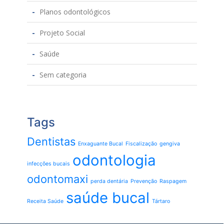
Planos odontológicos
Projeto Social
Saúde
Sem categoria
Tags
Dentistas
Enxaguante Bucal
Fiscalização
gengiva
odontologia
infecções bucais
odontomaxi
perda dentária
Prevenção
Raspagem
saúde bucal
Receita Saúde
Tártaro